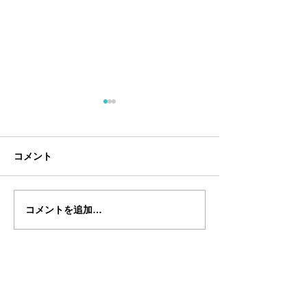
コメント
コメントを追加…
TBSラジオ「まとめて！
通販生活7月盛
土曜日」で放送されまし
されました
た