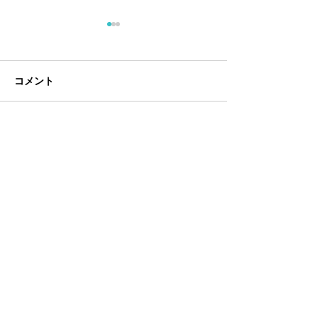
コメント
コメントを追加…
TBSラジオ「まとめて！
通販生活7月盛
土曜日」で放送されまし
されました
た