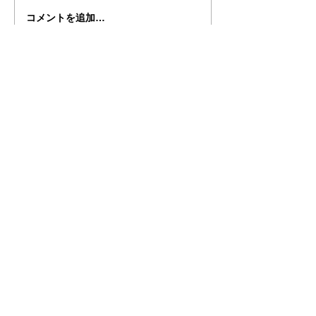
コメントを追加…
TBSラジオ「まとめて！
通販生活7月盛
土曜日」で放送されまし
されました
た